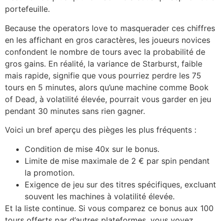
portefeuille.
Because the operators love to masquerader ces chiffres
en les affichant en gros caractères, les joueurs novices
confondent le nombre de tours avec la probabilité de
gros gains. En réalité, la variance de Starburst, faible
mais rapide, signifie que vous pourriez perdre les 75
tours en 5 minutes, alors qu’une machine comme Book
of Dead, à volatilité élevée, pourrait vous garder en jeu
pendant 30 minutes sans rien gagner.
Voici un bref aperçu des pièges les plus fréquents :
Condition de mise 40x sur le bonus.
Limite de mise maximale de 2 € par spin pendant
la promotion.
Exigence de jeu sur des titres spécifiques, excluant
souvent les machines à volatilité élevée.
Et la liste continue. Si vous comparez ce bonus aux 100
tours offerts par d’autres plateformes, vous voyez