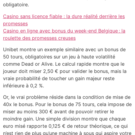
obligatoire.
Casino sans licence fiable : la dure réalité derrière les
promesses
Casino en ligne avec bonus du week-end Belgique : la
roulette des promesses creuses
Unibet montre un exemple similaire avec un bonus de
50 tours, obligatoires sur un jeu à haute volatilité
comme Dead or Alive. Le calcul rapide montre que le
joueur doit miser 2,50 € pour valider le bonus, mais la
vraie probabilité de toucher un gain majeur reste
inférieure à 0,2 %.
Or, le vrai problème réside dans la condition de mise de
40x le bonus. Pour le bonus de 75 tours, cela impose de
miser au moins 300 € avant de pouvoir retirer le
moindre gain. Une simple division montre que chaque
euro misé rapporte 0,125 € de retour théorique, ce qui
n’est rien de plus qu’une machine à sous qui aspire votre