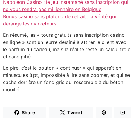
Napoleon Casino : le jeu instantané sans inscription qui
ne vous rendra pas millionnaire en Belgique
Bonus casino sans plafond de retrait : la vérité qui
dérange les marketeurs
En résumé, les « tours gratuits sans inscription casino
en ligne » sont un leurre destiné à attirer le client avec
le parfum du cadeau, mais la réalité reste un calcul froid
et sans pitié.
Le pire, c’est le bouton « continuer » qui apparaît en
minuscules 8 pt, impossible à lire sans zoomer, et qui se
cache derrière un fond gris qui ressemble à du béton
mouillé.
Share
Tweet