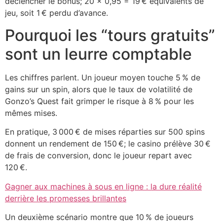
déclencher le bonus; 20 × 0,95 = 19 € équivalents de
jeu, soit 1 € perdu d’avance.
Pourquoi les “tours gratuits”
sont un leurre comptable
Les chiffres parlent. Un joueur moyen touche 5 % de
gains sur un spin, alors que le taux de volatilité de
Gonzo’s Quest fait grimper le risque à 8 % pour les
mêmes mises.
En pratique, 3 000 € de mises réparties sur 500 spins
donnent un rendement de 150 €; le casino prélève 30 €
de frais de conversion, donc le joueur repart avec
120 €.
Gagner aux machines à sous en ligne : la dure réalité
derrière les promesses brillantes
Un deuxième scénario montre que 10 % de joueurs