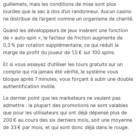
guillemets, mais les conditions de mise sont plus
lourdes que le sac à dos d’un randonneur. Aucun casino
ne distribue de l’argent comme un organisme de charité.
Quand les développeurs de jeux insèrent une fonction
de « auto‑spin », le facteur de friction augmente de
0,3 % par rotation supplémentaire, ce qui réduit la
marge de profit du joueur de 1,5 € sur 100 spins.
Et si vous essayez d’utiliser les tours gratuits sur un
compte qui n’a jamais été vérifié, le système vous
bloque après 7 minutes, vous forçant à subir une double
authentification inutile.
Le dernier point que les marketeurs ne veulent pas
admettre : la plupart des promotions ne sont valables
que pour les utilisateurs qui ont déjà dépensé plus de
200 € au cours des six derniers mois, soit une moyenne
de 33 € par mois, et qui sont donc déjà dans le rouge.