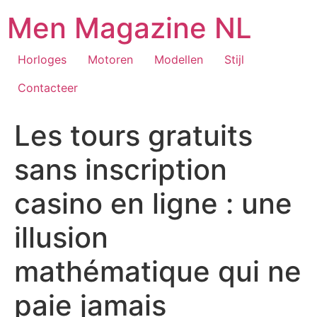
Aller
Men Magazine NL
au
contenu
Horloges
Motoren
Modellen
Stijl
Contacteer
Les tours gratuits
sans inscription
casino en ligne : une
illusion
mathématique qui ne
paie jamais