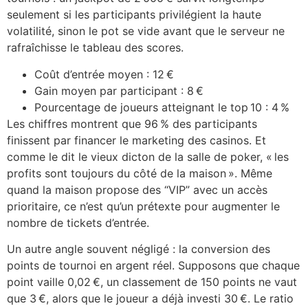
seulement si les participants privilégient la haute
volatilité, sinon le pot se vide avant que le serveur ne
rafraîchisse le tableau des scores.
Coût d’entrée moyen : 12 €
Gain moyen par participant : 8 €
Pourcentage de joueurs atteignant le top 10 : 4 %
Les chiffres montrent que 96 % des participants
finissent par financer le marketing des casinos. Et
comme le dit le vieux dicton de la salle de poker, « les
profits sont toujours du côté de la maison ». Même
quand la maison propose des “VIP” avec un accès
prioritaire, ce n’est qu’un prétexte pour augmenter le
nombre de tickets d’entrée.
Un autre angle souvent négligé : la conversion des
points de tournoi en argent réel. Supposons que chaque
point vaille 0,02 €, un classement de 150 points ne vaut
que 3 €, alors que le joueur a déjà investi 30 €. Le ratio