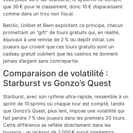
que 30 € pour le classement, donc 10 € disparaissent
comme dans un trou noir fiscal.
Betclic, Unibet et Bwin exploitent ce principe, chacun
promettant un “gift” de tours gratuits qui, en réalité,
équivaut à une remise de 2 % du dépôt initial. Les
joueurs qui croient que ces tours gratuits sont un
cadeau gratuit oublient que les casinos ne donnent
jamais d’argent sans contrepartie.
Comparaison de volatilité :
Starburst vs Gonzo’s Quest
Starburst, avec son rythme ultra-rapide, ressemble à un
sprint de 10 sprints où chaque tour est compté, tandis
que Gonzo’s Quest, plus lent, impose une volatilité qui
fait perdre 7 % des joueurs dans les premiers 20 tours.
Cette différence se reflète directement dans les
tournois : un jackpot de 2 000 € survit longtemps