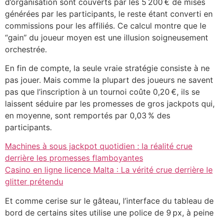
d’organisation sont couverts par les 5 200 € de mises
générées par les participants, le reste étant converti en
commissions pour les affiliés. Ce calcul montre que le
“gain” du joueur moyen est une illusion soigneusement
orchestrée.
En fin de compte, la seule vraie stratégie consiste à ne
pas jouer. Mais comme la plupart des joueurs ne savent
pas que l’inscription à un tournoi coûte 0,20 €, ils se
laissent séduire par les promesses de gros jackpots qui,
en moyenne, sont remportés par 0,03 % des
participants.
Machines à sous jackpot quotidien : la réalité crue
derrière les promesses flamboyantes
Casino en ligne licence Malta : La vérité crue derrière le
glitter prétendu
Et comme cerise sur le gâteau, l’interface du tableau de
bord de certains sites utilise une police de 9 px, à peine