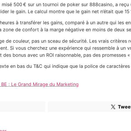
 misé 500 € sur un tournoi de poker sur 888casino, a reçu u
der le gain. Le calcul montre que le gain net n’était que 15 
8 heures à transférer les gains, comparé à un autre qui les 
 la zone de confort à la marge négative en moins de deux s
e de couleur, pas un sceau de sécurité. Les vrais critères 
lient. Si vous cherchez une expérience qui ressemble à un v
ent des bonus avec un ROI raisonnable, pas des promesses « g
tit texte en bas du T&C qui indique que la police de caractèr
 BE : Le Grand Mirage du Marketing
Twee
eer