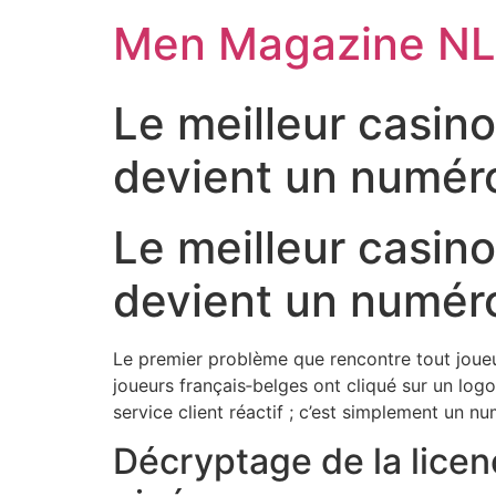
Aller
Men Magazine NL
au
contenu
Le meilleur casino
devient un numéro
Le meilleur casino
devient un numéro
Le premier problème que rencontre tout joueur
joueurs français‑belges ont cliqué sur un logo
service client réactif ; c’est simplement un n
Décryptage de la lice