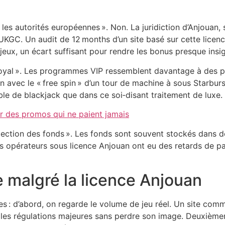
 les autorités européennes ». Non. La juridiction d’Anjouan, 
UKGC. Un audit de 12 months d’un site basé sur cette lice
eux, un écart suffisant pour rendre les bonus presque insig
royal ». Les programmes VIP ressemblent davantage à des pro
avec le « free spin » d’un tour de machine à sous Starburst
ble de blackjack que dans ce soi‑disant traitement de luxe.
r des promos qui ne paient jamais
tection des fonds ». Les fonds sont souvent stockés dans 
es opérateurs sous licence Anjouan ont eu des retards de p
e malgré la licence Anjouan
es : d’abord, on regarde le volume de jeu réel. Un site comm
r les régulations majeures sans perdre son image. Deuxièm