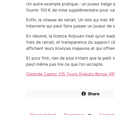
Un autre exemple pratique : un joueur belge a
fournir 150 € de mise supplémentaire pour vali
Enfin, la vitesse de retrait. Un site qui met 4
trésorerie qui peut faire passer un joueur de
En résumé, la licence Anjouan n’est qu’un badg
frais de retrait, et transparence du support c
affichent leurs licences majeures et qui offr
Et pour finir, rien de plus irritant que le pe
peut même pas lire ce que l’on accepte.
Ostende Casino 215 Tours Gratuits Bonus VIP
Share
Privacybeleid
Disclaimer
Contact