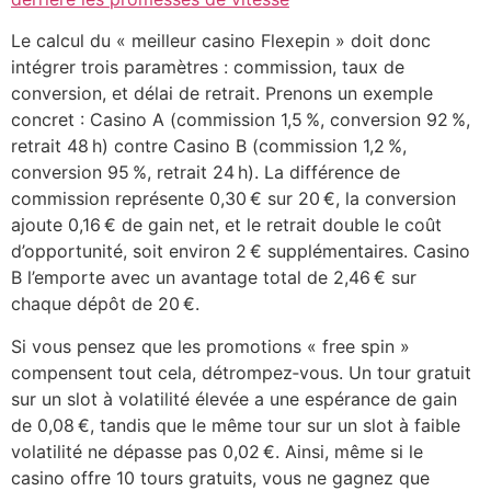
Le calcul du « meilleur casino Flexepin » doit donc
intégrer trois paramètres : commission, taux de
conversion, et délai de retrait. Prenons un exemple
concret : Casino A (commission 1,5 %, conversion 92 %,
retrait 48 h) contre Casino B (commission 1,2 %,
conversion 95 %, retrait 24 h). La différence de
commission représente 0,30 € sur 20 €, la conversion
ajoute 0,16 € de gain net, et le retrait double le coût
d’opportunité, soit environ 2 € supplémentaires. Casino
B l’emporte avec un avantage total de 2,46 € sur
chaque dépôt de 20 €.
Si vous pensez que les promotions « free spin »
compensent tout cela, détrompez‑vous. Un tour gratuit
sur un slot à volatilité élevée a une espérance de gain
de 0,08 €, tandis que le même tour sur un slot à faible
volatilité ne dépasse pas 0,02 €. Ainsi, même si le
casino offre 10 tours gratuits, vous ne gagnez que