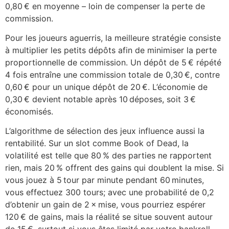
0,80 € en moyenne – loin de compenser la perte de
commission.
Pour les joueurs aguerris, la meilleure stratégie consiste
à multiplier les petits dépôts afin de minimiser la perte
proportionnelle de commission. Un dépôt de 5 € répété
4 fois entraîne une commission totale de 0,30 €, contre
0,60 € pour un unique dépôt de 20 €. L’économie de
0,30 € devient notable après 10 déposes, soit 3 €
économisés.
L’algorithme de sélection des jeux influence aussi la
rentabilité. Sur un slot comme Book of Dead, la
volatilité est telle que 80 % des parties ne rapportent
rien, mais 20 % offrent des gains qui doublent la mise. Si
vous jouez à 5 tour par minute pendant 60 minutes,
vous effectuez 300 tours; avec une probabilité de 0,2
d’obtenir un gain de 2 × mise, vous pourriez espérer
120 € de gains, mais la réalité se situe souvent autour