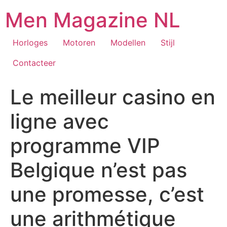
Aller
Men Magazine NL
au
contenu
Horloges
Motoren
Modellen
Stijl
Contacteer
Le meilleur casino en
ligne avec
programme VIP
Belgique n’est pas
une promesse, c’est
une arithmétique