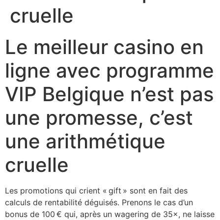
cruelle
Le meilleur casino en
ligne avec programme
VIP Belgique n’est pas
une promesse, c’est
une arithmétique
cruelle
Les promotions qui crient « gift » sont en fait des
calculs de rentabilité déguisés. Prenons le cas d’un
bonus de 100 € qui, après un wagering de 35×, ne laisse