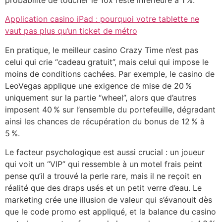
Application casino iPad : pourquoi votre tablette ne
vaut pas plus qu’un ticket de métro
En pratique, le meilleur casino Crazy Time n’est pas
celui qui crie “cadeau gratuit”, mais celui qui impose le
moins de conditions cachées. Par exemple, le casino de
LeoVegas applique une exigence de mise de 20 %
uniquement sur la partie “wheel”, alors que d’autres
imposent 40 % sur l’ensemble du portefeuille, dégradant
ainsi les chances de récupération du bonus de 12 % à
5 %.
Le facteur psychologique est aussi crucial : un joueur
qui voit un “VIP” qui ressemble à un motel frais peint
pense qu’il a trouvé la perle rare, mais il ne reçoit en
réalité que des draps usés et un petit verre d’eau. Le
marketing crée une illusion de valeur qui s’évanouit dès
que le code promo est appliqué, et la balance du casino