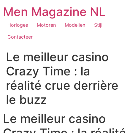
Aller
Men Magazine NL
au
contenu
Horloges
Motoren
Modellen
Stijl
Contacteer
Le meilleur casino
Crazy Time : la
réalité crue derrière
le buzz
Le meilleur casino
Crazy Time : la réalité