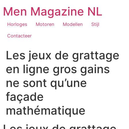
Aller
Men Magazine NL
au
contenu
Horloges
Motoren
Modellen
Stijl
Contacteer
Les jeux de grattage
en ligne gros gains
ne sont qu’une
façade
mathématique
Les jeux de grattage