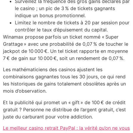
Surveillez la fréquence des gros gains déclarés par
le casino ; un pic de 3 % de tickets gagnants
indique un bonus promotionnel.
Limitez le nombre de tickets à 20 par session pour
contrôler le taux d’épuisement du capital.
Winamax propose parfois un ticket nommé « Super
Grattage » avec une probabilité de 0,07 % de toucher le
jackpot de 10 000 €. Un tel ticket rapporte en moyenne
7 € de gain sur 10 000 €, soit un rendement de 0,07 %.
Les mathématiciens des casinos ajustent les
combinaisons gagnantes tous les 30 jours, ce qui rend
les historiques de gains totalement obsolètes après un
mois d’observation.
Et la publicité qui promet un « gift » de 100 € de crédit
gratuit ? Personne ne distribue de l’argent gratuit, c’est
juste du carburant pour votre addiction.
Le meilleur casino retrait PayPal : la vérité qu’on ne vous