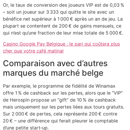
Or, le taux de conversion des joueurs VIP est de 0,03 %
– soit un joueur sur 3 333 qui quitte le site avec un
bénéfice net supérieur à 1 000 € après un an de jeu. La
plupart se contentent de 200 € de gains mensuels, ce
qui n’est qu’une fraction de leur mise totale de 5 000 €.
Casino Google Pay Belgique : le pari qui coûtera plus
cher que votre café matinal
Comparaison avec d’autres
marques du marché belge
Par exemple, le programme de fidélité de Winamax
offre 1 % de cashback sur les pertes, alors que le “VIP”
de Herospin propose un “gift” de 10 % de cashback
mais uniquement sur les pertes liées aux tours gratuits.
Sur 2 000 € de pertes, cela représente 200 € contre
20 € – une différence qui ferait pleurer le comptable
d’une petite start‑up.