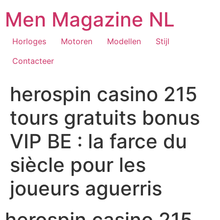
Aller
Men Magazine NL
au
contenu
Horloges
Motoren
Modellen
Stijl
Contacteer
herospin casino 215
tours gratuits bonus
VIP BE : la farce du
siècle pour les
joueurs aguerris
herospin casino 215