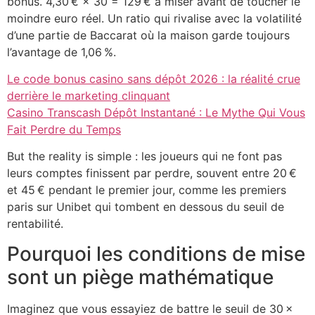
bonus. 4,30 € × 30 = 129 € à miser avant de toucher le
moindre euro réel. Un ratio qui rivalise avec la volatilité
d’une partie de Baccarat où la maison garde toujours
l’avantage de 1,06 %.
Le code bonus casino sans dépôt 2026 : la réalité crue
derrière le marketing clinquant
Casino Transcash Dépôt Instantané : Le Mythe Qui Vous
Fait Perdre du Temps
But the reality is simple : les joueurs qui ne font pas
leurs comptes finissent par perdre, souvent entre 20 €
et 45 € pendant le premier jour, comme les premiers
paris sur Unibet qui tombent en dessous du seuil de
rentabilité.
Pourquoi les conditions de mise
sont un piège mathématique
Imaginez que vous essayiez de battre le seuil de 30 ×