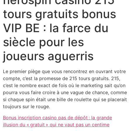
tours gratuits bonus
VIP BE : la farce du
siècle pour les
joueurs aguerris
Le premier piège que vous rencontrez en ouvrant votre
compte, c’est la promesse de 215 tours gratuits. 215,
c’est le nombre exact de fois où le marketing sait qu’on
pourra vous faire croire à une vague de chance, comme
si chaque spin était une bille de roulette qui se placerait
toujours sur le rouge.
Bonus inscription casino pas de dépôt : la grande
illusion du « gratuit » qui ne vaut pas un centime