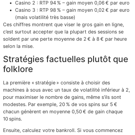
Casino 2 : RTP 94 % – gain moyen 0,06 € par euro
Casino 3 : RTP 98 % – gain moyen 0,02 € par euro
(mais volatilité très basse)
Ces chiffres montrent que viser le gros gain en ligne,
c’est surtout accepter que la plupart des sessions se
soldent par une perte moyenne de 2 € à 8 € par heure
selon la mise.
Stratégies factuelles plutôt que
folklore
La première « stratégie » consiste à choisir des
machines à sous avec un taux de volatilité inférieur à 2,
pour maximiser le nombre de gains, même s’ils sont
modestes. Par exemple, 20 % de vos spins sur 5 €
chacun génèrent en moyenne 0,50 € de gain chaque
10 spins.
Ensuite, calculez votre bankroll. Si vous commencez