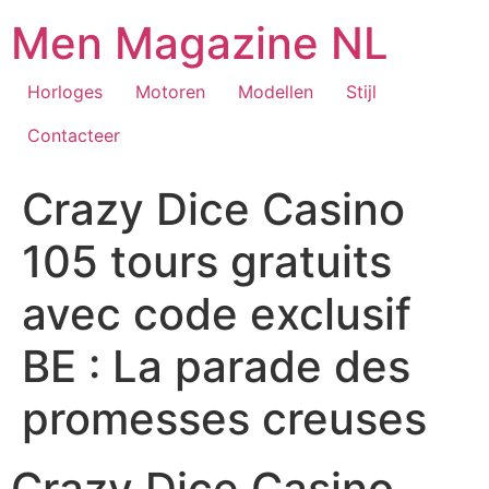
Aller
Men Magazine NL
au
contenu
Horloges
Motoren
Modellen
Stijl
Contacteer
Crazy Dice Casino
105 tours gratuits
avec code exclusif
BE : La parade des
promesses creuses
Crazy Dice Casino