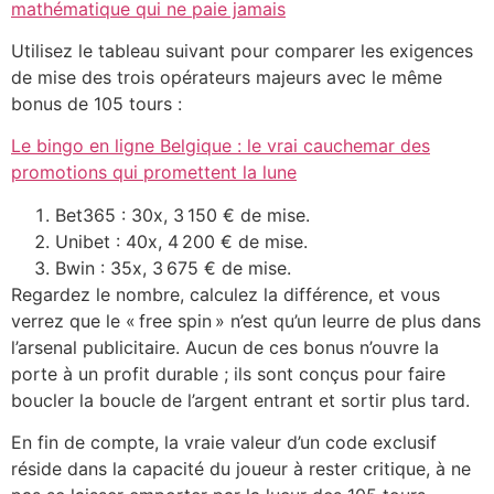
mathématique qui ne paie jamais
Utilisez le tableau suivant pour comparer les exigences
de mise des trois opérateurs majeurs avec le même
bonus de 105 tours :
Le bingo en ligne Belgique : le vrai cauchemar des
promotions qui promettent la lune
Bet365 : 30x, 3 150 € de mise.
Unibet : 40x, 4 200 € de mise.
Bwin : 35x, 3 675 € de mise.
Regardez le nombre, calculez la différence, et vous
verrez que le « free spin » n’est qu’un leurre de plus dans
l’arsenal publicitaire. Aucun de ces bonus n’ouvre la
porte à un profit durable ; ils sont conçus pour faire
boucler la boucle de l’argent entrant et sortir plus tard.
En fin de compte, la vraie valeur d’un code exclusif
réside dans la capacité du joueur à rester critique, à ne