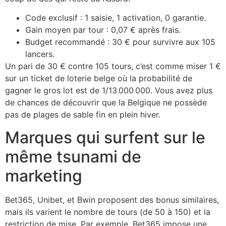
Code exclusif : 1 saisie, 1 activation, 0 garantie.
Gain moyen par tour : 0,07 € après frais.
Budget recommandé : 30 € pour survivre aux 105
lancers.
Un pari de 30 € contre 105 tours, c’est comme miser 1 €
sur un ticket de loterie belge où la probabilité de
gagner le gros lot est de 1/13 000 000. Vous avez plus
de chances de découvrir que la Belgique ne possède
pas de plages de sable fin en plein hiver.
Marques qui surfent sur le
même tsunami de
marketing
Bet365, Unibet, et Bwin proposent des bonus similaires,
mais ils varient le nombre de tours (de 50 à 150) et la
restriction de mise. Par exemple, Bet365 impose une