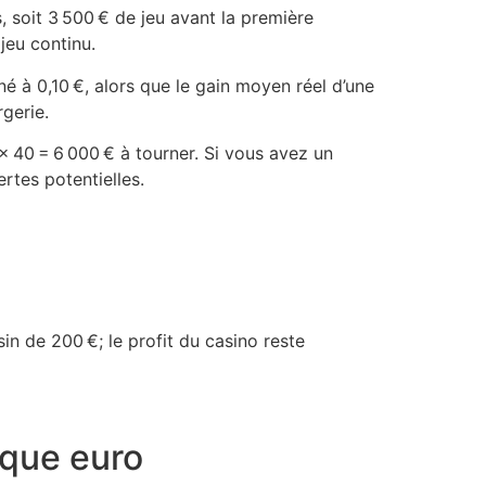
 soit 3 500 € de jeu avant la première
jeu continu.
né à 0,10 €, alors que le gain moyen réel d’une
gerie.
× 40 = 6 000 € à tourner. Si vous avez un
rtes potentielles.
in de 200 €; le profit du casino reste
aque euro