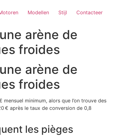
Motoren
Modellen
Stijl
Contacteer
 une arène de
es froides
 une arène de
es froides
 € mensuel minimum, alors que l’on trouve des
20 € après le taux de conversion de 0,8
quent les pièges