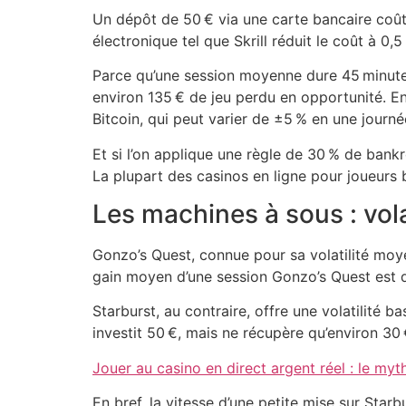
Un dépôt de 50 € via une carte bancaire coûte
électronique tel que Skrill réduit le coût à 0,
Parce qu’une session moyenne dure 45 minutes,
environ 135 € de jeu perdu en opportunité. En
Bitcoin, qui peut varier de ±5 % en une journé
Et si l’on applique une règle de 30 % de bankr
La plupart des casinos en ligne pour joueurs 
Les machines à sous : vola
Gonzo’s Quest, connue pour sa volatilité moy
gain moyen d’une session Gonzo’s Quest est de
Starburst, au contraire, offre une volatilité 
investit 50 €, mais ne récupère qu’environ 30 
Jouer au casino en direct argent réel : le myt
En bref, la vitesse d’une petite mise sur Sta