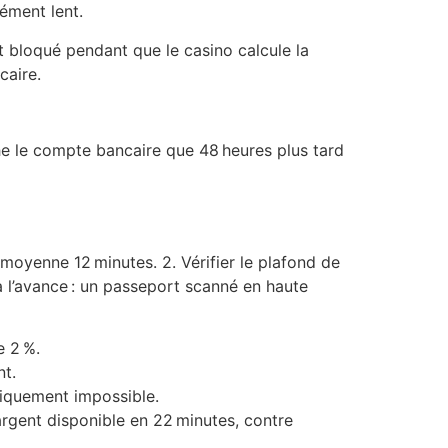
nément lent.
t bloqué pendant que le casino calcule la
caire.
he le compte bancaire que 48 heures plus tard
 moyenne 12 minutes. 2. Vérifier le plafond de
à l’avance : un passeport scanné en haute
e 2 %.
nt.
oriquement impossible.
 argent disponible en 22 minutes, contre