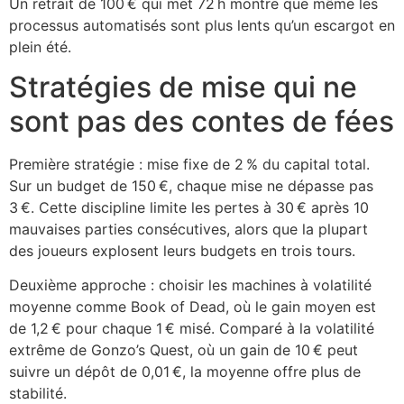
Un retrait de 100 € qui met 72 h montre que même les
processus automatisés sont plus lents qu’un escargot en
plein été.
Stratégies de mise qui ne
sont pas des contes de fées
Première stratégie : mise fixe de 2 % du capital total.
Sur un budget de 150 €, chaque mise ne dépasse pas
3 €. Cette discipline limite les pertes à 30 € après 10
mauvaises parties consécutives, alors que la plupart
des joueurs explosent leurs budgets en trois tours.
Deuxième approche : choisir les machines à volatilité
moyenne comme Book of Dead, où le gain moyen est
de 1,2 € pour chaque 1 € misé. Comparé à la volatilité
extrême de Gonzo’s Quest, où un gain de 10 € peut
suivre un dépôt de 0,01 €, la moyenne offre plus de
stabilité.