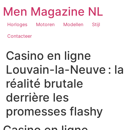
Aller
Men Magazine NL
au
contenu
Horloges
Motoren
Modellen
Stijl
Contacteer
Casino en ligne
Louvain-la-Neuve : la
réalité brutale
derrière les
promesses flashy
Casino en ligne