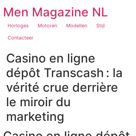
Aller
Men Magazine NL
au
contenu
Horloges
Motoren
Modellen
Stijl
Contacteer
Casino en ligne
dépôt Transcash : la
vérité crue derrière
le miroir du
marketing
Casino en ligne dépôt