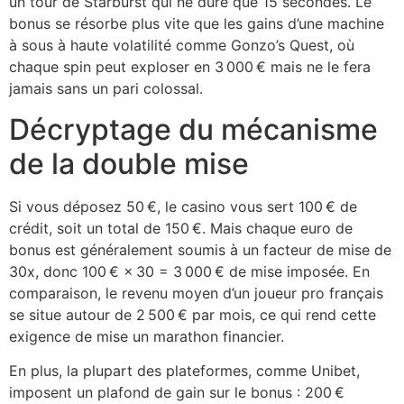
un tour de Starburst qui ne dure que 15 secondes. Le
bonus se résorbe plus vite que les gains d’une machine
à sous à haute volatilité comme Gonzo’s Quest, où
chaque spin peut exploser en 3 000 € mais ne le fera
jamais sans un pari colossal.
Décryptage du mécanisme
de la double mise
Si vous déposez 50 €, le casino vous sert 100 € de
crédit, soit un total de 150 €. Mais chaque euro de
bonus est généralement soumis à un facteur de mise de
30x, donc 100 € × 30 = 3 000 € de mise imposée. En
comparaison, le revenu moyen d’un joueur pro français
se situe autour de 2 500 € par mois, ce qui rend cette
exigence de mise un marathon financier.
En plus, la plupart des plateformes, comme Unibet,
imposent un plafond de gain sur le bonus : 200 €