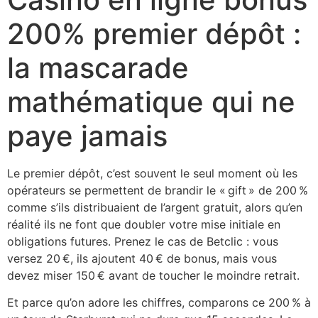
200% premier dépôt :
la mascarade
mathématique qui ne
paye jamais
Le premier dépôt, c’est souvent le seul moment où les
opérateurs se permettent de brandir le « gift » de 200 %
comme s’ils distribuaient de l’argent gratuit, alors qu’en
réalité ils ne font que doubler votre mise initiale en
obligations futures. Prenez le cas de Betclic : vous
versez 20 €, ils ajoutent 40 € de bonus, mais vous
devez miser 150 € avant de toucher le moindre retrait.
Et parce qu’on adore les chiffres, comparons ce 200 % à