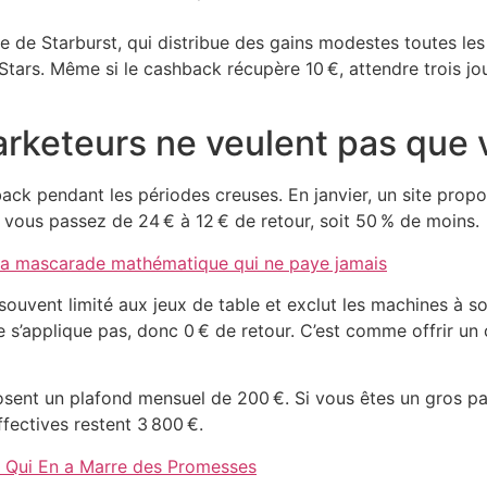
sse de Starburst, qui distribue des gains modestes toutes le
Stars. Même si le cashback récupère 10 €, attendre trois jou
arketeurs ne veulent pas que 
ack pendant les périodes creuses. En janvier, un site propose
vous passez de 24 € à 12 € de retour, soit 50 % de moins.
 la mascarade mathématique qui ne paye jamais
 souvent limité aux jeux de table et exclut les machines à s
e s’applique pas, donc 0 € de retour. C’est comme offrir 
osent un plafond mensuel de 200 €. Si vous êtes un gros par
fectives restent 3 800 €.
an Qui En a Marre des Promesses