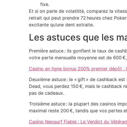
fixe.
Et si on parle de volatilité, comparez la vite
retrait qui peut prendre 72 heures chez Poker
excitante qu’une dent extraite.
Les astuces que les m
Première astuce : ils gonflent le taux de cashb
votre perte mensuelle moyenne est de 600 €, 
Casino en ligne bonus 200% premier dépôt :
Deuxième astuce : le « gift » de cashback est
Dead, vous perdez 150 €, mais le cashback n
pas de cadeaux.
Troisième astuce : la plupart des casinos imp
maximal reste 200 €, tandis que vos pertes ef
Casino Neosurf Fiable : Le Verdict du Vétér