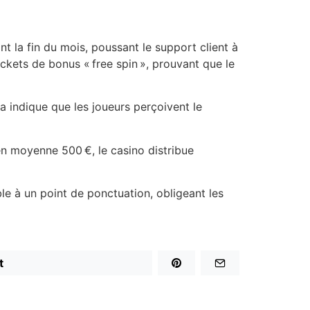
t la fin du mois, poussant le support client à
ckets de bonus « free spin », prouvant que le
a indique que les joueurs perçoivent le
 en moyenne 500 €, le casino distribue
mble à un point de ponctuation, obligeant les
t