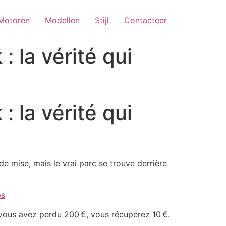
Motoren
Modellen
Stijl
Contacteer
: la vérité qui
: la vérité qui
e mise, mais le vrai parc se trouve derrière
ps
vous avez perdu 200 €, vous récupérez 10 €.