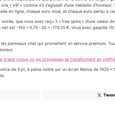
 crie « VIP » comme s’il s’agissait d’une médaille d’honneur.
ée en ligne, chaque euro misé, et chaque euro perdu à caus
 soirée, que vous avez reçu 3 « free spins » d’une valeur 
n net est -150 + 0,75 - 30 = -179,25 €. Vous avez gaspillé 19
r les panneaux chat qui promettent un service premium. Tout
eureux.
le grand cirque où les promesses se transforment en chiffr
police de 9 pt, à peine lisible sur un écran Retina de 1920 ×
le.
Twee