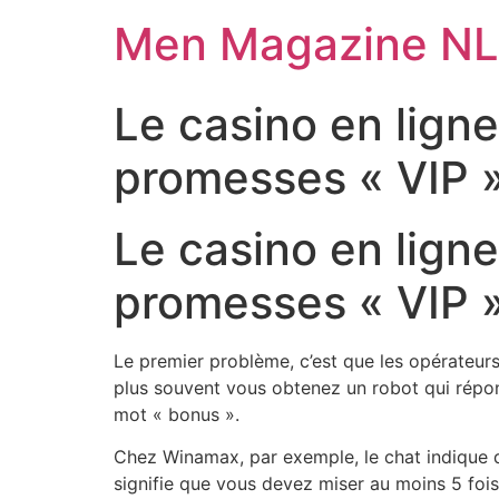
Aller
Men Magazine NL
au
contenu
Le casino en ligne
promesses « VIP »
Le casino en ligne
promesses « VIP »
Le premier problème, c’est que les opérateurs
plus souvent vous obtenez un robot qui répo
mot « bonus ».
Chez Winamax, par exemple, le chat indique qu
signifie que vous devez miser au moins 5 foi