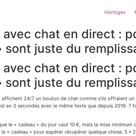
Horloges
 avec chat en direct : p
 sont juste du remplis
 avec chat en direct : p
 sont juste du remplis
 affichent 24/7 un bouton de chat comme s’ils offraient un 
nd en 3 secondes avec le même texte que depuis 2019. 7 fo
e le « cadeau » du jour vaut 10 €, mais la mise minimum du 
s le « cadeau » pour espérer récupérer quelque chose. 5 × 