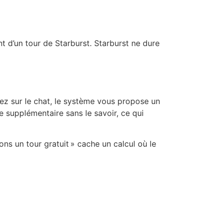
 d’un tour de Starburst. Starburst ne dure
ez sur le chat, le système vous propose un
e supplémentaire sans le savoir, ce qui
ns un tour gratuit » cache un calcul où le