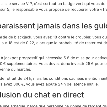
 mais le service VIP, c’est surtout un badge vert qui vous d
is sur 5, le responsable vous propose de récupérer votre « f
paraissent jamais dans les gu
artie de blackjack, vous avez 18 contre le croupier, vous ouv
 sur 18 est de 0,22, alors que la probabilité de rester est
à jackpot progressif qui nécessite 5 € de mise pour active
20 € supplémentaires. Vous devez donc investir 25 € pour obt
oyenne du marché.
de retrait de 24 h, mais les conditions cachées mentionnent
s avez 800 €, vous avez ajouté 24 h de latence inutile.
lusion du chat en direct
e une arnaque, parce que personne ne donne de l’argent grat