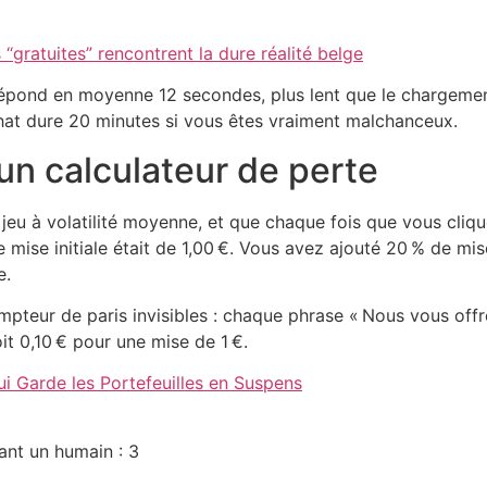
“gratuites” rencontrent la dure réalité belge
répond en moyenne 12 secondes, plus lent que le chargement
 chat dure 20 minutes si vous êtes vraiment malchanceux.
un calculateur de perte
jeu à volatilité moyenne, et que chaque fois que vous cliqu
 mise initiale était de 1,00 €. Vous avez ajouté 20 % de mis
e.
pteur de paris invisibles : chaque phrase « Nous vous offro
it 0,10 € pour une mise de 1 €.
ui Garde les Portefeuilles en Suspens
nt un humain : 3