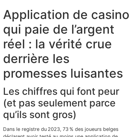
Application de casino
qui paie de l’argent
réel : la vérité crue
derrière les
promesses luisantes
Les chiffres qui font peur
(et pas seulement parce
qu’ils sont gros)
Dans le registre du 2023, 73 % des joueurs belges
déclarent avoir testé au moins une application de