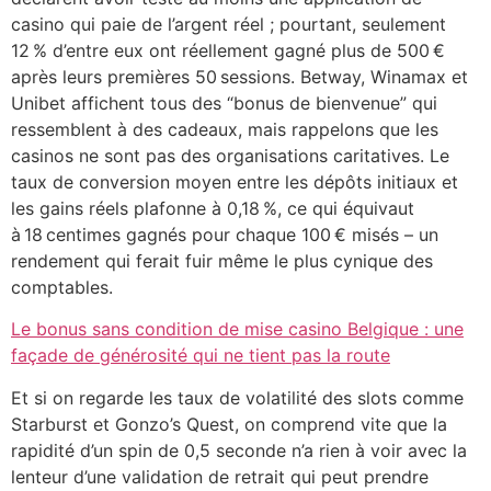
casino qui paie de l’argent réel ; pourtant, seulement
12 % d’entre eux ont réellement gagné plus de 500 €
après leurs premières 50 sessions. Betway, Winamax et
Unibet affichent tous des “bonus de bienvenue” qui
ressemblent à des cadeaux, mais rappelons que les
casinos ne sont pas des organisations caritatives. Le
taux de conversion moyen entre les dépôts initiaux et
les gains réels plafonne à 0,18 %, ce qui équivaut
à 18 centimes gagnés pour chaque 100 € misés – un
rendement qui ferait fuir même le plus cynique des
comptables.
Le bonus sans condition de mise casino Belgique : une
façade de générosité qui ne tient pas la route
Et si on regarde les taux de volatilité des slots comme
Starburst et Gonzo’s Quest, on comprend vite que la
rapidité d’un spin de 0,5 seconde n’a rien à voir avec la
lenteur d’une validation de retrait qui peut prendre