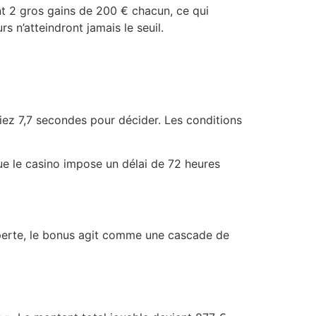
nt 2 gros gains de 200 € chacun, ce qui
 n’atteindront jamais le seuil.
viez 7,7 secondes pour décider. Les conditions
ue le casino impose un délai de 72 heures
 perte, le bonus agit comme une cascade de