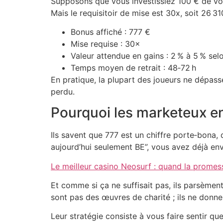
Supposons que vous investissiez 100 € de vo
Mais le requisitoir de mise est 30x, soit 26 31
Bonus affiché : 777 €
Mise requise : 30×
Valeur attendue en gains : 2 % à 5 % selo
Temps moyen de retrait : 48‑72 h
En pratique, la plupart des joueurs ne dépasse
perdu.
Pourquoi les marketeux en
Ils savent que 777 est un chiffre porte‑bona
aujourd’hui seulement BE”, vous avez déjà env
Le meilleur casino Neosurf : quand la promess
Et comme si ça ne suffisait pas, ils parsème
sont pas des œuvres de charité ; ils ne donnen
Leur stratégie consiste à vous faire sentir qu