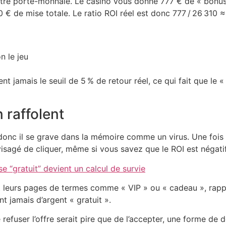
tre porte-monnaie. Le casino vous donne 777 € de « bonus 
0 € de mise totale. Le ratio ROI réel est donc 777 / 26 310 ≈
n le jeu
nt jamais le seuil de 5 % de retour réel, ce qui fait que l
 raffolent
, donc il se grave dans la mémoire comme un virus. Une foi
isagé de cliquer, même si vous savez que le ROI est négatif
e “gratuit” devient un calcul de survie
nt leurs pages de termes comme « VIP » ou « cadeau », rapp
t jamais d’argent « gratuit ».
e refuser l’offre serait pire que de l’accepter, une forme 