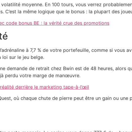
à volatilité moyenne. En 100 tours, vous verrez probableme
 C’est la même logique que le bonus : la plupart des joueurs
ec code bonus BE : la vérité crue des promotions
té
l’adrénaline à 7,7 % de votre portefeuille, comme si vous a
 loi sur le jeu belge.
une demande de retrait chez Bwin est de 48 heures, alors q
déjà perdu votre marge de manœuvre.
réalité derrière le marketing tape-à-l’œil
Quest, où chaque chute de pierre peut être un gain ou une