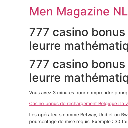
Aller
Men Magazine NL
au
contenu
777 casino bonus e
leurre mathématiqu
777 casino bonus e
leurre mathématiqu
Vous avez 3 minutes pour comprendre pourquoi
Casino bonus de rechargement Belgique : la vé
Les opérateurs comme Betway, Unibet ou Bwin
pourcentage de mise requis. Exemple : 30 foi