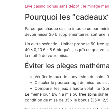
Live casino bonus sans dépôt : le mirage mar
Pourquoi les “cadeaux”
Parce que chaque casino impose un pari mini
devoir miser 30 € supplémentaires, soit une ha
Un autre scénario : Unibet propose 50 free sp
40 × 0,20 € = 8 € bloqués jusqu’à ce que vous
la moitié de votre mise.
Éviter les pièges mathém
Vérifier le taux de conversion du spin : 
Calculer le pourcentage de mise requis :
Comparer les jeux à haute volatilité (Gon
Le même jour, Bwin a mis 50 free spins sur le
condition de mise de 35 x le bonus (35 × 12,5