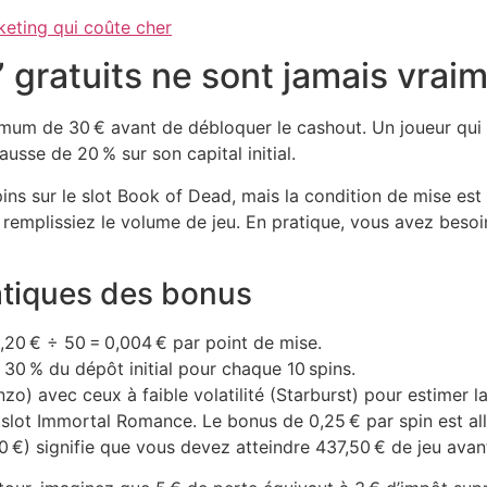
keting qui coûte cher
 gratuits ne sont jamais vraim
mum de 30 € avant de débloquer le cashout. Un joueur qui 
usse de 20 % sur son capital initial.
ins sur le slot Book of Dead, mais la condition de mise est
 remplissiez le volume de jeu. En pratique, vous avez besoi
atiques des bonus
0,20 € ÷ 50 = 0,004 € par point de mise.
 30 % du dépôt initial pour chaque 10 spins.
zo) avec ceux à faible volatilité (Starburst) pour estimer l
 slot Immortal Romance. Le bonus de 0,25 € par spin est allé
0 €) signifie que vous devez atteindre 437,50 € de jeu avan