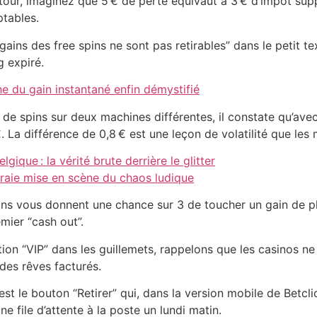
our, imaginez que 5 € de perte équivaut à 3 € d’impôt supp
ptables.
s gains des free spins ne sont pas retirables” dans le petit t
g expiré.
he du gain instantané enfin démystifié
 spins sur deux machines différentes, il constate qu’avec 
. La différence de 0,8 € est une leçon de volatilité que les
que : la vérité brute derrière le glitter
vraie mise en scène du chaos ludique
ins vous donnent une chance sur 3 de toucher un gain de pl
mier “cash out”.
n “VIP” dans les guillemets, rappelons que les casinos ne 
 des rêves facturés.
c’est le bouton “Retirer” qui, dans la version mobile de Betclic
ne file d’attente à la poste un lundi matin.