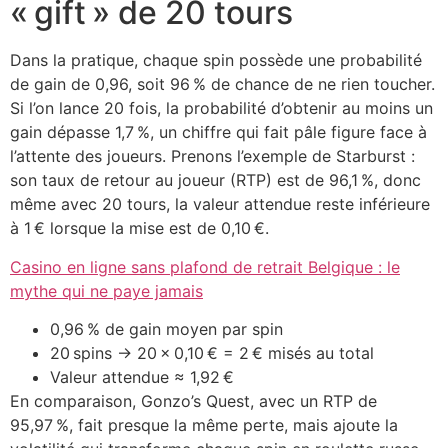
« gift » de 20 tours
Dans la pratique, chaque spin possède une probabilité
de gain de 0,96, soit 96 % de chance de ne rien toucher.
Si l’on lance 20 fois, la probabilité d’obtenir au moins un
gain dépasse 1,7 %, un chiffre qui fait pâle figure face à
l’attente des joueurs. Prenons l’exemple de Starburst :
son taux de retour au joueur (RTP) est de 96,1 %, donc
même avec 20 tours, la valeur attendue reste inférieure
à 1 € lorsque la mise est de 0,10 €.
Casino en ligne sans plafond de retrait Belgique : le
mythe qui ne paye jamais
0,96 % de gain moyen par spin
20 spins → 20 × 0,10 € = 2 € misés au total
Valeur attendue ≈ 1,92 €
En comparaison, Gonzo’s Quest, avec un RTP de
95,97 %, fait presque la même perte, mais ajoute la