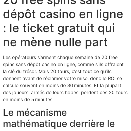
dépôt casino en ligne
: le ticket gratuit qui
ne mène nulle part
Les opérateurs s’arment chaque semaine de 20 free
spins sans dépôt casino en ligne, comme s’ils offraient
la clé du trésor. Mais 20 tours, c’est tout ce qu’ils
donnent avant de réclamer votre mise, donc le ROI se
calcule souvent en moins de 30 minutes. Et la plupart
des joueurs, armés de leurs hopes, perdent ces 20 tours
en moins de 5 minutes.
Le mécanisme
mathématique derrière le