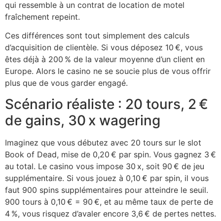
qui ressemble à un contrat de location de motel
fraîchement repeint.
Ces différences sont tout simplement des calculs
d’acquisition de clientèle. Si vous déposez 10 €, vous
êtes déjà à 200 % de la valeur moyenne d’un client en
Europe. Alors le casino ne se soucie plus de vous offrir
plus que de vous garder engagé.
Scénario réaliste : 20 tours, 2 €
de gains, 30 x wagering
Imaginez que vous débutez avec 20 tours sur le slot
Book of Dead, mise de 0,20 € par spin. Vous gagnez 3 €
au total. Le casino vous impose 30 x, soit 90 € de jeu
supplémentaire. Si vous jouez à 0,10 € par spin, il vous
faut 900 spins supplémentaires pour atteindre le seuil.
900 tours à 0,10 € = 90 €, et au même taux de perte de
4 %, vous risquez d’avaler encore 3,6 € de pertes nettes.